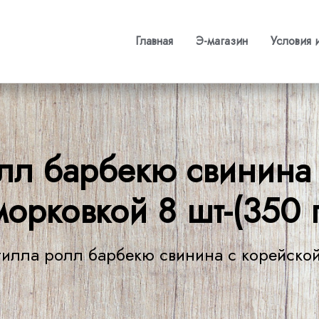
Главная
Э-магазин
Условия 
олл барбекю свинина 
морковкой 8 шт-(350 г
тилла ролл барбекю свинина с корейской 