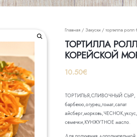
Главная
/
Закуски
/ тортилла ролл 
ТОРТИЛЛА РОЛЛ
КОРЕЙСКОЙ МОР
10.50
€
ТОРТИЛЬЯ,СЛИВОЧНЫЙ СЫР, М
барбекю,огурец,томат,салат
айсберг,морковь,ЧЕСНОК,уксус
семечки,КУНЖУТНОЕ масло.
Для получения дополнительной 