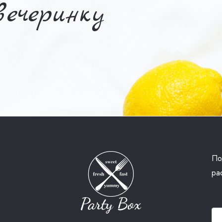
ечеринку
По
ра
Эл