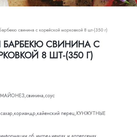
барбекю свинина с корейской морковкой 8 шт-(350 г)
 БАРБЕКЮ СВИНИНА С
КОВКОЙ 8 ШТ-(350 Г)
АЙОНЕЗ,свинина,соус
,сахар,кориандр,кайенский перец,КУНЖУТНЫЕ
информации об ингредиентах и ​​аллергенах