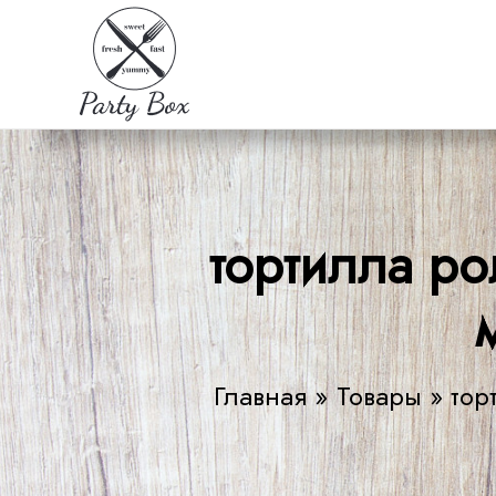
Перейти
к
содержимому
тортилла р
Главная
Товары
тор