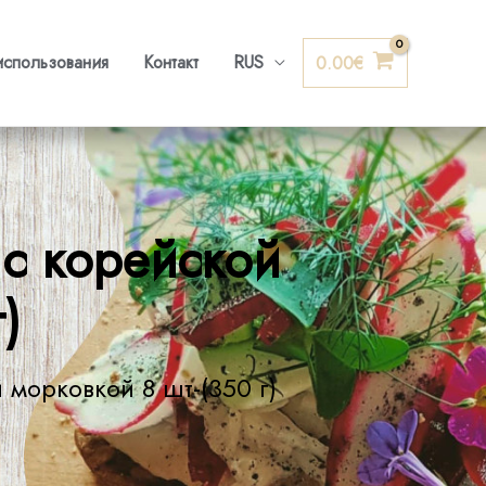
использования
Контакт
RUS
0.00
€
с корейской
)
морковкой 8 шт-(350 г)